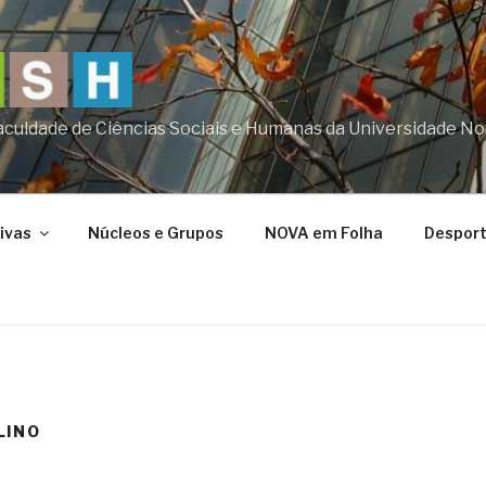
aculdade de Ciências Sociais e Humanas da Universidade No
tivas
Núcleos e Grupos
NOVA em Folha
Desport
LINO