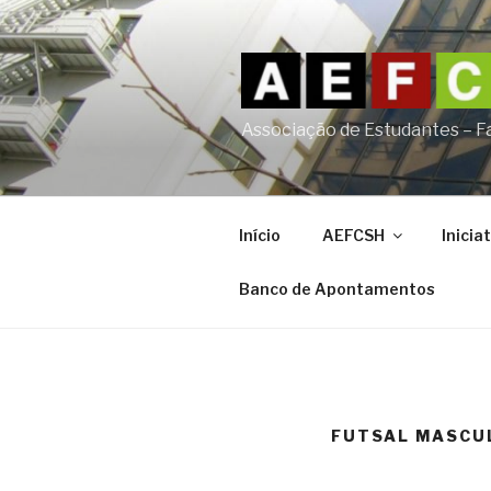
Saltar
para
o
conteúdo
Associação de Estudantes – F
Início
AEFCSH
Inicia
Banco de Apontamentos
FUTSAL MASCU