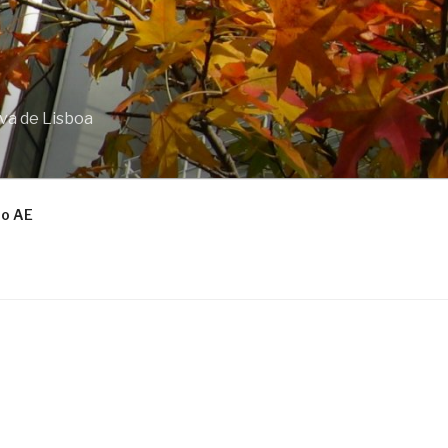
va de Lisboa
o AE