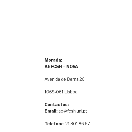
Morada:
AEFCSH – NOVA
Avenida de Berna 26
1069-061 Lisboa
Contactos:
Email:
ae@fcsh.unl.pt
Telefone
: 21 801 86 67